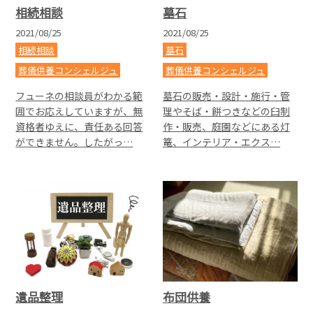
相続相談
墓石
2021/08/25
2021/08/25
相続相談
墓石
葬儀供養コンシェルジュ
葬儀供養コンシェルジュ
フューネの相談員がわかる範
墓石の販売・設計・施行・管
囲でお応えしていますが、無
理やそば・餅つきなどの臼制
資格者ゆえに、責任ある回答
作・販売、庭園などにある灯
ができません。したがっ…
篭、インテリア・エクス…
遺品整理
布団供養