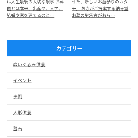
は人生最後の大切な祭事 お葬
せた、新しいお墓参りのカタ
儀とは本来、出産や、入学、
チ。 お寺がご提案する納骨堂
結婚や家を建てるのと…
お墓の継承者がおら…
カテゴリー
ぬいぐるみ供養
イベント
事例
人形供養
墓石