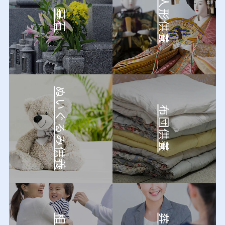
人形供養
墓石
ぬいぐるみ供養
布団供養