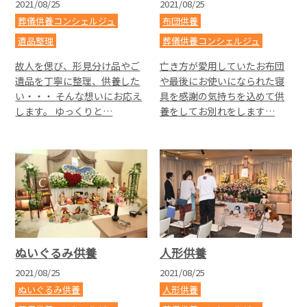
2021/08/25
2021/08/25
葬儀供養コンシェルジュ
布団供養
遺品整理
葬儀供養コンシェルジュ
故人を偲び、形見分け品やご
亡き方が愛用していたお布団
遺品を丁寧に整理、供養した
や最後にお使いになられた寝
い・・・ そんな想いにお応え
具を感謝の気持ちを込めて供
します。 ゆっくりと…
養をしてお別れをします…
ぬいぐるみ供養
人形供養
2021/08/25
2021/08/25
ぬいぐるみ供養
人形供養