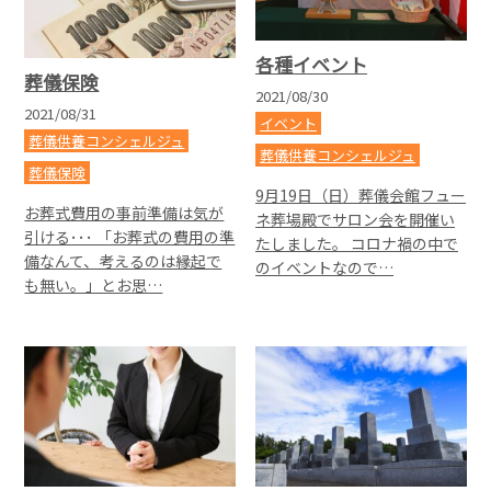
各種イベント
葬儀保険
2021/08/30
2021/08/31
イベント
葬儀供養コンシェルジュ
葬儀供養コンシェルジュ
葬儀保険
9月19日（日）葬儀会館フュー
お葬式費用の事前準備は気が
ネ葬場殿でサロン会を開催い
引ける･･･ 「お葬式の費用の準
たしました。 コロナ禍の中で
備なんて、考えるのは縁起で
のイベントなので…
も無い。」とお思…