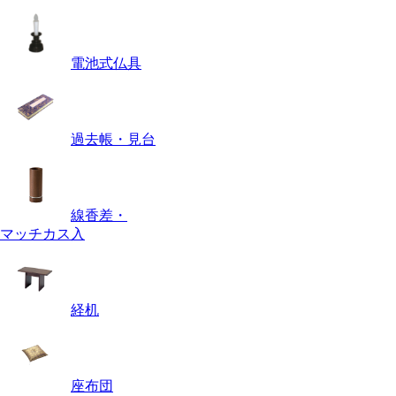
電池式仏具
過去帳・見台
線香差・
マッチカス入
経机
座布団