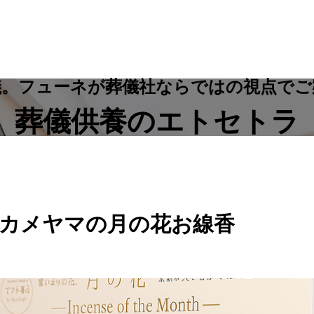
儀。フューネが葬儀社ならではの視点でご
葬儀供養のエトセトラ
カメヤマの月の花お線香