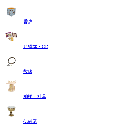
香炉
お経本・CD
数珠
神棚・神具
仏飯器