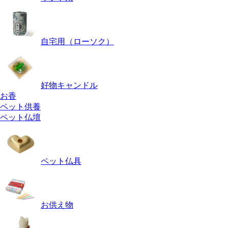
自宅用（ローソク）
好物キャンドル
お香
ペット供養
ペット仏壇
ペット仏具
お供え物