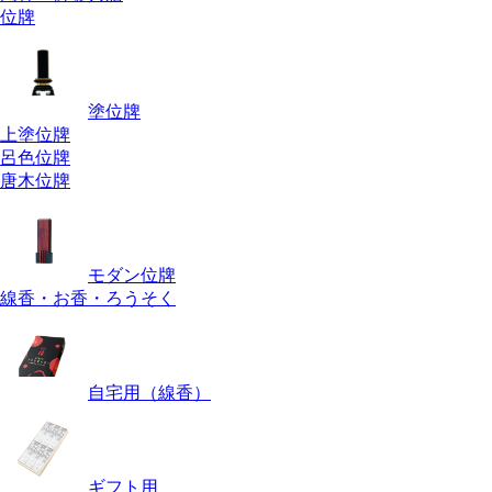
位牌
塗位牌
上塗位牌
呂色位牌
唐木位牌
モダン位牌
線香・お香・ろうそく
自宅用（線香）
ギフト用