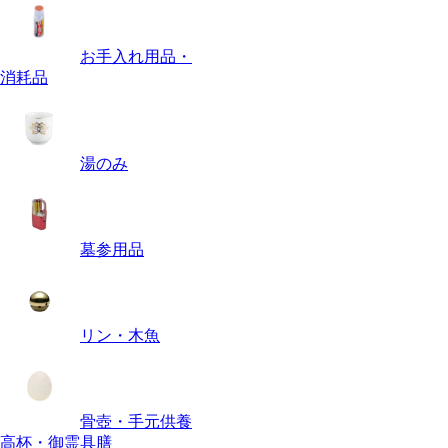
お手入れ用品・
消耗品
湯のみ
墓参用品
リン・木魚
骨壺・手元供養
高杯・御霊具膳