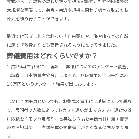
葬式から、ご親族や親しい方々で送る家族葬、社葬や団体葬の
大規模な葬儀まで、宗旨・宗派や規模を問わず様々な形式のお
葬式を執り行うことができます。
最近では形式にとらわれない『自由葬』や、海や山などの自然
に還す『散骨』なども支持されるようになってきました。
葬儀費用はどれくらいですか？
平成19年に行われた「第8回 葬儀についてのアンケート調査」
（調査：日本消費者協会）によると、葬儀費用の全国平均は23
1.0万円というアンケート結果が出ております。
しかし全国平均といっても、お葬式の費用には地域によって異な
り、弔問者の人数によっても大きく違いが出てきます。通夜の後
に飲食をふるまう地域や、香典返しの品を葬儀当日に渡す習慣
のある地域では、当然全体の葬儀費用が高くなる傾向がありま
す。