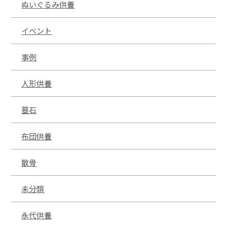
ぬいぐるみ供養
イベント
事例
人形供養
墓石
布団供養
散骨
未分類
永代供養